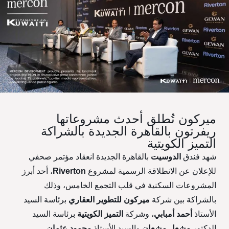
ميركون تُطلق أحدث مشروعاتها
ريفرتون بالقاهرة الجديدة بالشراكة
التميز الكويتية
شهد فندق
الدوسيت
بالقاهرة الجديدة انعقاد مؤتمر صحفي
للإعلان عن الانطلاقة الرسمية لمشروع
Riverton
، أحد أبرز
المشروعات السكنية في قلب التجمع الخامس، وذلك
بالشراكة بين شركة
ميركون للتطوير العقاري
برئاسة السيد
الأستاذ
أحمد أمبابي
، وشركة
التميز الكويتية
برئاسة السيد
الدكتور
مشعل مشعان
والسيد الأستاذ
محمود عثمان
.