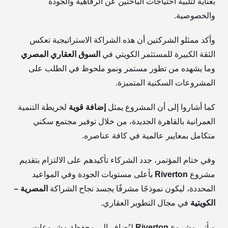
بعناية لتلبية احتياجات الباحثين عن الرفاهية والجودة
والخصوصية.
وأكد ممثلو الشركتين أن هذه الشراكة الاستراتيجية تعكس
الثقة الكبيرة للمستثمر الكويتي في
السوق العقاري المصري
وما يشهده من تطور مستمر ونمو ملحوظ في الطلب على
المشروعات السكنية المتميزة.
كما أشاروا إلى أن المشروع يمثل
إضافة قوية
لخريطة التنمية
العمرانية بالقاهرة الجديدة، من خلال توفير مجتمع سكني
متكامل بمعايير عالمية في كافة عناصره.
وفي ختام المؤتمر، جدد الشركاء تأكيدهم على الالتزام بتقديم
مشروع
Riverton
بأعلى مستويات الجودة وفي المواعيد
المحددة، ليكون نموذجًا مشرفًا يجسد نجاح الشراكة
المصرية –
الكويتية
في مجال التطوير العقاري.
ويأتي مشروع
Riverton
ليُضاف إلى محفظة مشروعات